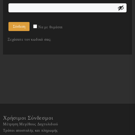
Σύνδεση
Να με θυμάσαι
Ξεχάσατε τον κωδικό σας;
Χρήσιμοι Σύνδεσμοι
Μέτρηση Μεγέθους Δαχτυλιδιού
Τρόποι αποστολής και πληρωμής