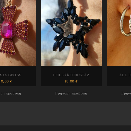
SIA CROSS
HOLLYWOOD STAR
ALL 
20,00
€
15,00
€
ορη προβολή
Γρήγορη προβολή
Γρήγ