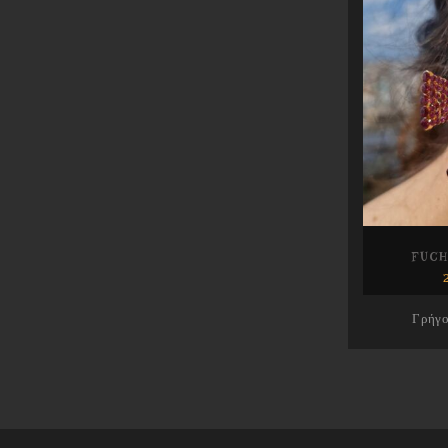
FUCH
Γρήγ