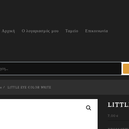
Αρχική
Ο λογαριασμός μου
Ταμείο
Επικοινωνία
τα
LITTLE EYE COLOR WHITE
LITTL
7,00
€