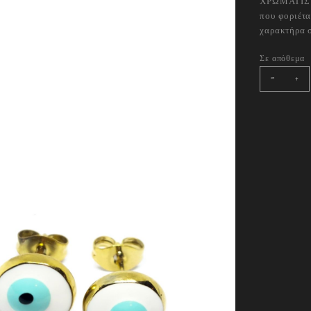
ΧΡΩΜΑΤΙΣΤ
που φοριέτα
χαρακτήρα σ
Σε απόθεμα
LITT
-
+
EYE
COLO
WHIT
quant