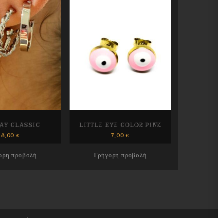
DAY CLASSIC
LITTLE EYE COLOR PINK
8,00
€
7,00
€
ορη προβολή
Γρήγορη προβολή