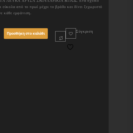
Ά ΛΕΥΚΑ ΧΡΥΣΑ ΣΚΟΥΛΑΡΙΚΙΑ STICK. Ένα σχέδιο
ι εύκολα από το πρωί μέχρι το βράδυ και δίνει ξεχωριστό
ε κάθε εμφάνιση.
LE
Σύγκριση
Προσθήκη στο καλάθι
R
E
ity