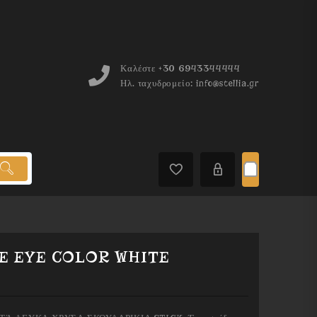
Καλέστε
+30 6943344444
Ηλ. ταχυδρομείο:
info@stellia.gr
E EYE COLOR WHITE