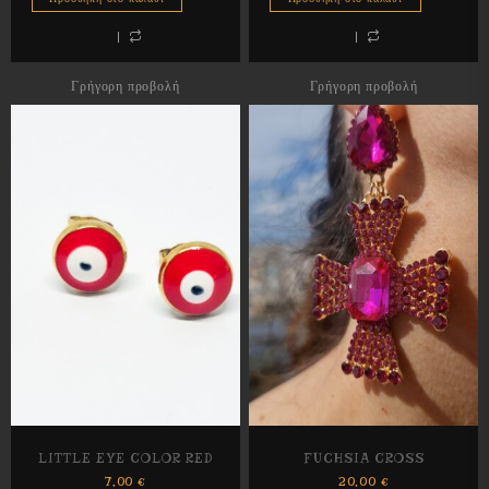
Γρήγορη προβολή
Γρήγορη προβολή
LITTLE EYE COLOR RED
FUCHSIA CROSS
7,00
€
20,00
€