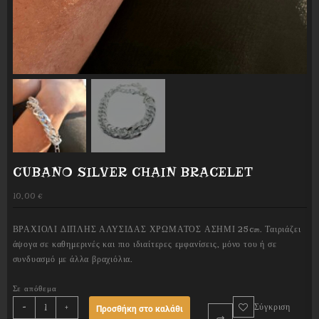
CUBANO SILVER CHAIN BRACELET
10,00
€
ΒΡΑΧΙΟΛΙ ΔΙΠΛΗΣ ΑΛΥΣΙΔΑΣ ΧΡΩΜΑΤΟΣ ΑΣΗΜΙ 25cm. Ταιριάζει
άψογα σε καθημερινές και πιο ιδιαίτερες εμφανίσεις, μόνο του ή σε
συνδυασμό με άλλα βραχιόλια.
Σε απόθεμα
CUBANO
-
+
Σύγκριση
Προσθήκη στο καλάθι
SILVER