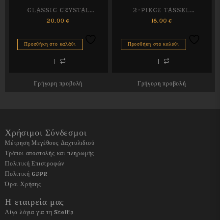
CLASSIC CRYSTAL
2-PIECE TASSEL
20,00
€
18,00
€
NECKLACE
NECKLACE
Προσθήκη στο καλάθι
Προσθήκη στο καλάθι
Γρήγορη προβολή
Γρήγορη προβολή
Χρήσιμοι Σύνδεσμοι
Μέτρηση Μεγέθους Δαχτυλιδιού
Τρόποι αποστολής και πληρωμής
Πολιτική Επιστροφών
Πολιτική GDPR
Όροι Χρήσης
Η εταιρεία μας
Λίγα λόγια για
τη Stellia