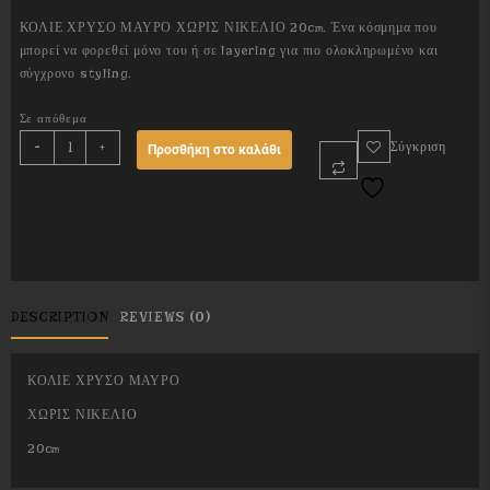
ΚΟΛΙΕ ΧΡΥΣΟ ΜΑΥΡΟ ΧΩΡΙΣ ΝΙΚΕΛΙΟ 20cm. Ένα κόσμημα που
μπορεί να φορεθεί μόνο του ή σε layering για πιο ολοκληρωμένο και
σύγχρονο styling.
Σε απόθεμα
DOUBLE
-
+
Σύγκριση
Προσθήκη στο καλάθι
SIDED
BLACK
GOLD
quantity
DESCRIPTION
REVIEWS (0)
ΚΟΛΙΕ ΧΡΥΣΟ ΜΑΥΡΟ
ΧΩΡΙΣ ΝΙΚΕΛΙΟ
20cm