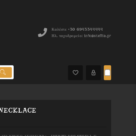
Καλέστε
+30 6943344444
Ηλ. ταχυδρομείο:
info@stellia.gr
 NECKLACE