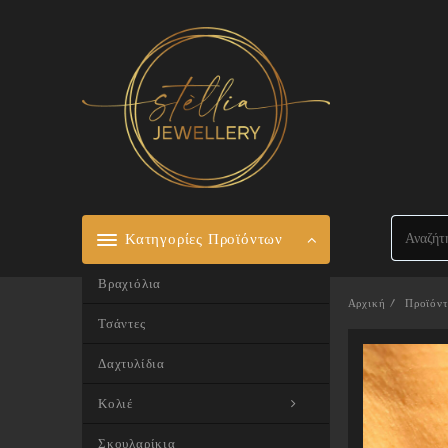
Skip
to
content
Κατηγορίες Προϊόντων
Βραχιόλια
Αρχική
Προϊόν
Τσάντες
Δαχτυλίδια
Κολιέ
Σκουλαρίκια