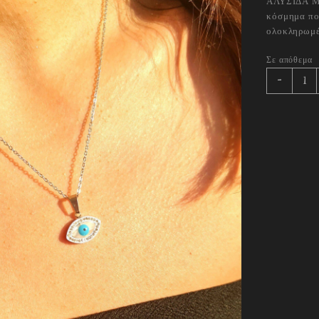
ΑΛΥΣΙΔΑ Μ
κόσμημα που
ολοκληρωμέν
Σε απόθεμα
MATI
-
NECK
quant