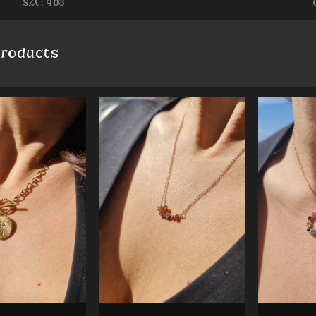
SKU:
405
products