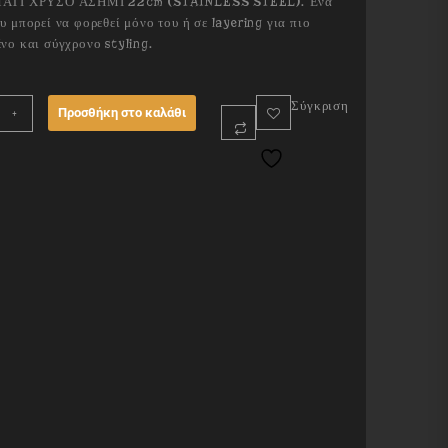
ΑΤΙ ΧΡΥΣΟ ΑΣΗΜΙ 22cm (STAINLESS STEEL). Ένα
 μπορεί να φορεθεί μόνο του ή σε layering για πιο
ο και σύγχρονο styling.
Σύγκριση
Προσθήκη στο καλάθι
+
LACE
ity