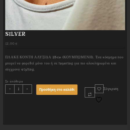
SILVER
12,00
€
ΠΛΑΚΕ ΚΟΝΤΗ ΑΛΥΣΙΔΑ 23cm (ΚΟΥΜΠΩΜΕΝΗ). Ένα κόσμημα που
μπορεί να φορεθεί μόνο του ή σε layering για πιο ολοκληρωμένο και
σύγχρονο styling.
Σε απόθεμα
SILVER
-
+
Σύγκριση
Προσθήκη στο καλάθι
quantity