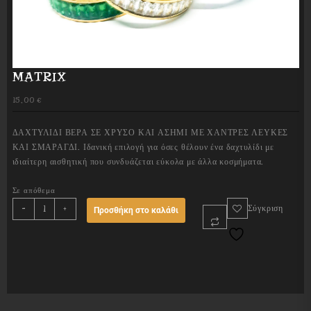
MATRIX
15,00
€
ΔΑΧΤΥΛΙΔΙ ΒΕΡΑ ΣΕ ΧΡΥΣΟ ΚΑΙ ΑΣΗΜΙ ΜΕ ΧΑΝΤΡΕΣ ΛΕΥΚΕΣ
ΚΑΙ ΣΜΑΡΑΓΔΙ. Ιδανική επιλογή για όσες θέλουν ένα δαχτυλίδι με
ιδιαίτερη αισθητική που συνδυάζεται εύκολα με άλλα κοσμήματα.
Σε απόθεμα
MATRIX
-
+
Σύγκριση
Προσθήκη στο καλάθι
quantity